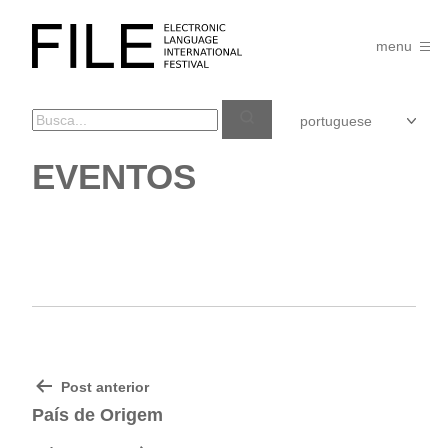
Pular
para
FILE
o
menu
FESTIVAL
conteúdo
EVENTOS
NAVEGAÇÃO
Post anterior
DE
País de Origem
POST