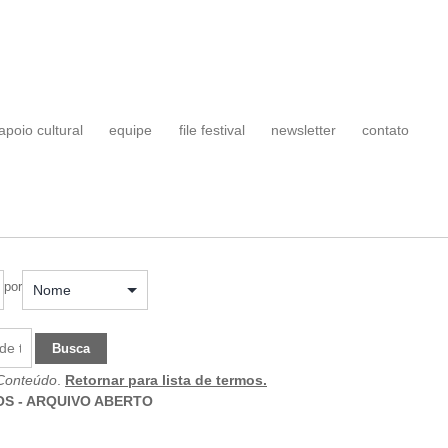
apoio cultural
equipe
file festival
newsletter
contato
por
Busca
Conteúdo
.
Retornar para lista de termos.
S - ARQUIVO ABERTO