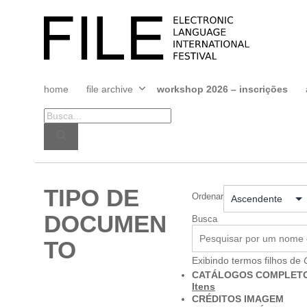
Pular
para
FILE
o
FESTIVAL
conteúdo
home
file archive
workshop 2026 – inscrições
Abrir
menu
TIPO DE
Ordenar
DOCUMEN
Busca
TO
Exibindo termos filhos de
CATÁLOGOS COMPLETO
Itens
CRÉDITOS IMAGEM