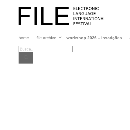
Pular
para
FILE
o
FESTIVAL
conteúdo
home
file archive
workshop 2026 – inscrições
Abrir
menu