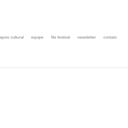
apoio cultural
equipe
file festival
newsletter
contato