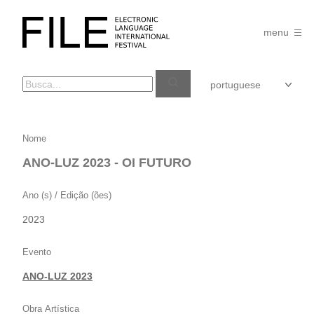
Pular
para
FILE
o
menu
FESTIVAL
conteúdo
ANO-
Nome
LUZ
ANO-LUZ 2023 - OI FUTURO
2023
–
Ano (s) / Edição (ões)
OI
2023
FUTURO
Evento
ANO-LUZ 2023
Obra Artística