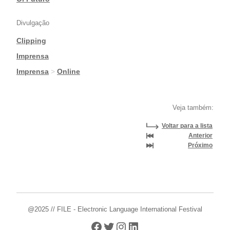
Divulgação
Clipping
|
Imprensa
|
Imprensa
>
Online
Veja também:
Voltar para a lista
Anterior
Próximo
@2025 // FILE - Electronic Language International Festival
Facebook
Twitter
Instagram
LinkedIn