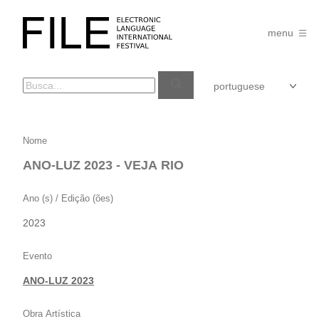
Pular
para
FILE
o
menu
FESTIVAL
conteúdo
ANO-
Nome
LUZ
ANO-LUZ 2023 - VEJA RIO
2023
–
Ano (s) / Edição (ões)
VEJA
2023
RIO
Evento
ANO-LUZ 2023
Obra Artística