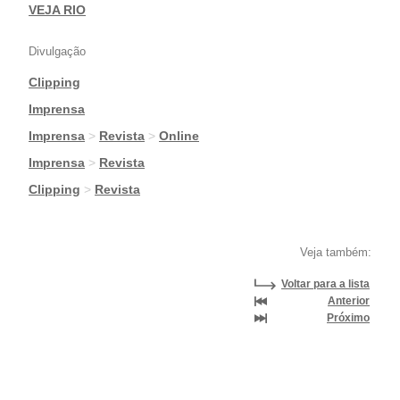
VEJA RIO
Divulgação
Clipping
|
Imprensa
|
Imprensa
>
Revista
>
Online
|
Imprensa
>
Revista
|
Clipping
>
Revista
Veja também:
Voltar para a lista
Anterior
Próximo