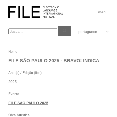
Pular
para
FILE
o
menu
FESTIVAL
conteúdo
FILE
Nome
SÃO
FILE SÃO PAULO 2025 - BRAVO! INDICA
PAULO
2025
Ano (s) / Edição (ões)
–
2025
BRAVO!
INDICA
Evento
FILE SÃO PAULO 2025
Obra Artística