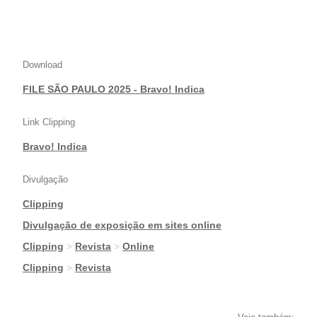
Download
FILE SÃO PAULO 2025 - Bravo! Indica
Link Clipping
Bravo! Indica
Divulgação
Clipping
|
Divulgação de exposição em sites online
|
Clipping
>
Revista
>
Online
|
Clipping
>
Revista