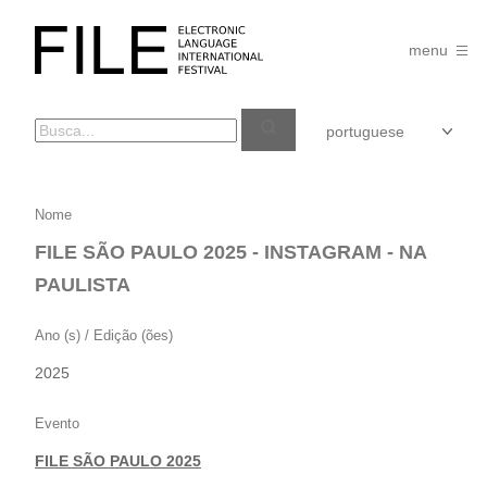
Pular
para
FILE
o
menu
FESTIVAL
conteúdo
FILE
Nome
SÃO
FILE SÃO PAULO 2025 - INSTAGRAM - NA
PAULO
PAULISTA
2025
–
Ano (s) / Edição (ões)
INSTAGRAM
2025
–
NA
Evento
PAULISTA
FILE SÃO PAULO 2025