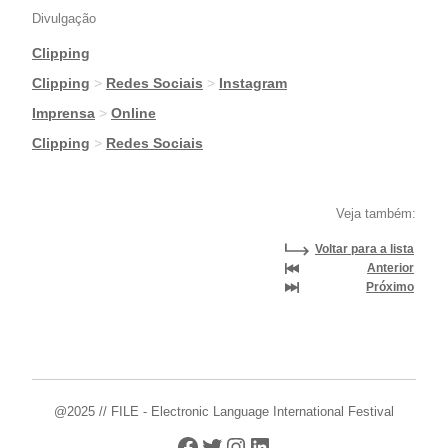
Divulgação
Clipping
|
Clipping
>
Redes Sociais
>
Instagram
|
Imprensa
>
Online
|
Clipping
>
Redes Sociais
Veja também:
Voltar para a lista
Anterior
Próximo
@2025 // FILE - Electronic Language International Festival
Facebook
Twitter
Instagram
LinkedIn