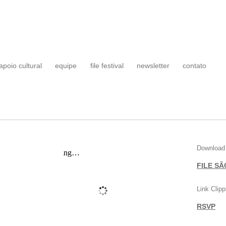
apoio cultural
equipe
file festival
newsletter
contato
Download
FILE SÃ
Link Clipp
RSVP