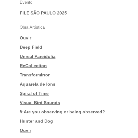
Evento
FILE SÃO PAULO 2025
Obra Artística
Ouvir
|
Deep Field
|
Unreal Pareidolia
|
ReCollection
|
Transformirror
|
Aquarela de Íons
|
Spiral of Time
|
Visual Bird Sounds
|
//:Are you observing or being observed?
|
Hunter and Dog
|
Ouvir