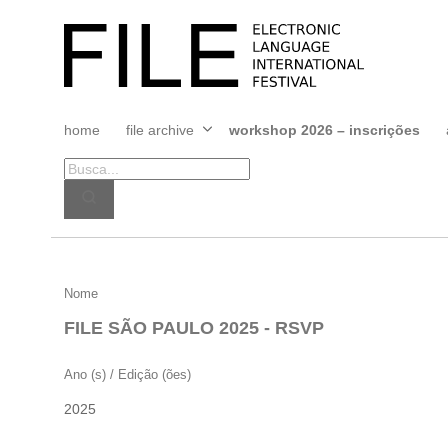
Pular
para
FILE
o
FESTIVAL
conteúdo
home
file archive
workshop 2026 – inscrições
Abrir
menu
FILE
Nome
SÃO
FILE SÃO PAULO 2025 - RSVP
PAULO
2025
Ano (s) / Edição (ões)
–
2025
RSVP