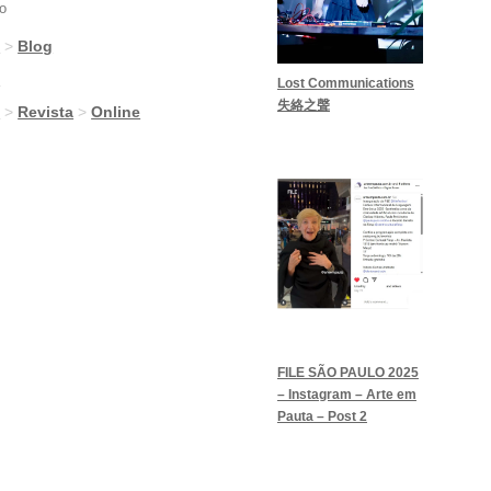
o
g
>
Blog
g
Lost Communications
失絡之聲
g
>
Revista
>
Online
FILE SÃO PAULO 2025
– Instagram – Arte em
Pauta – Post 2