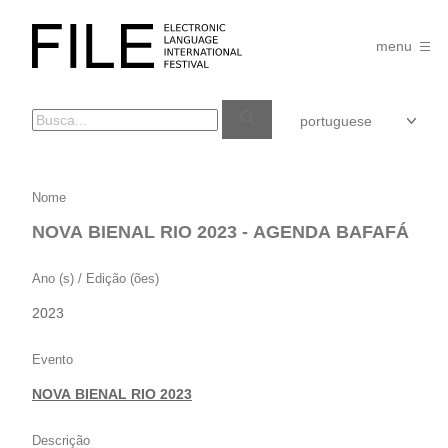
Pular
para
FILE
o
menu
FESTIVAL
conteúdo
NOVA
Nome
BIENAL
NOVA BIENAL RIO 2023 - AGENDA BAFAFÁ
RIO
2023
Ano (s) / Edição (ões)
–
2023
AGENDA
BAFAFÁ
Evento
NOVA BIENAL RIO 2023
Descrição