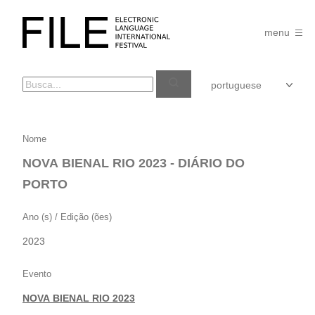
Pular
para
FILE
o
menu
FESTIVAL
conteúdo
NOVA
Nome
BIENAL
NOVA BIENAL RIO 2023 - DIÁRIO DO
RIO
PORTO
2023
–
Ano (s) / Edição (ões)
DIÁRIO
2023
DO
PORTO
Evento
NOVA BIENAL RIO 2023