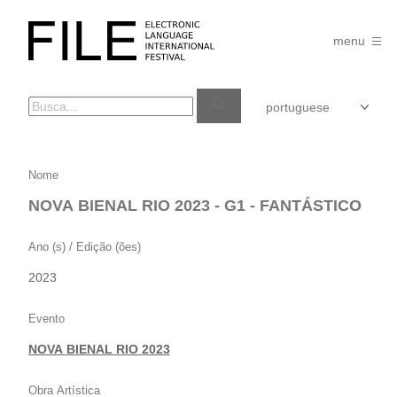
Pular
para
FILE
o
menu
FESTIVAL
conteúdo
NOVA
Nome
BIENAL
NOVA BIENAL RIO 2023 - G1 - FANTÁSTICO
RIO
2023
Ano (s) / Edição (ões)
–
2023
G1
–
Evento
FANTÁSTICO
NOVA BIENAL RIO 2023
Obra Artística