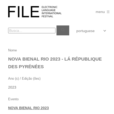
Pular
para
FILE
o
menu
FESTIVAL
conteúdo
NOVA
Nome
BIENAL
NOVA BIENAL RIO 2023 - LÁ RÉPUBLIQUE
RIO
DES PYRÉNÉES
2023
–
Ano (s) / Edição (ões)
LÁ
2023
RÉPUBLIQUE
DES
Evento
PYRÉNÉES
NOVA BIENAL RIO 2023