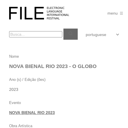
Pular
para
FILE
o
menu
FESTIVAL
conteúdo
NOVA
Nome
BIENAL
NOVA BIENAL RIO 2023 - O GLOBO
RIO
2023
Ano (s) / Edição (ões)
–
2023
O
GLOBO
Evento
NOVA BIENAL RIO 2023
Obra Artística