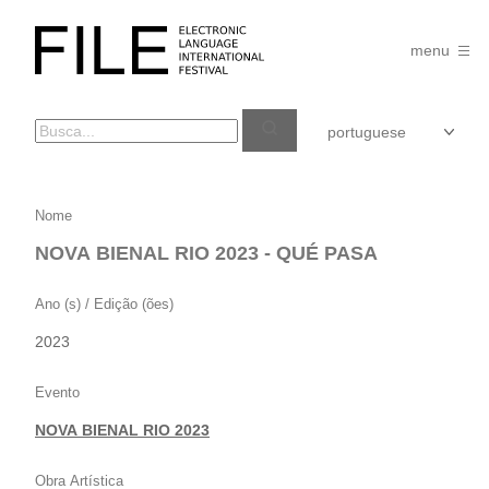
Pular
para
FILE
o
menu
FESTIVAL
conteúdo
NOVA
Nome
BIENAL
NOVA BIENAL RIO 2023 - QUÉ PASA
RIO
2023
Ano (s) / Edição (ões)
–
2023
QUÉ
PASA
Evento
NOVA BIENAL RIO 2023
Obra Artística