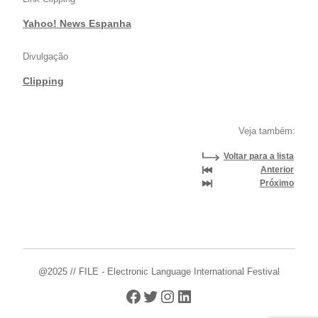
Yahoo! News Espanha
Divulgação
Clipping
Veja também:
Voltar para a lista
Anterior
Próximo
@2025 // FILE - Electronic Language International Festival
Facebook
Twitter
Instagram
LinkedIn