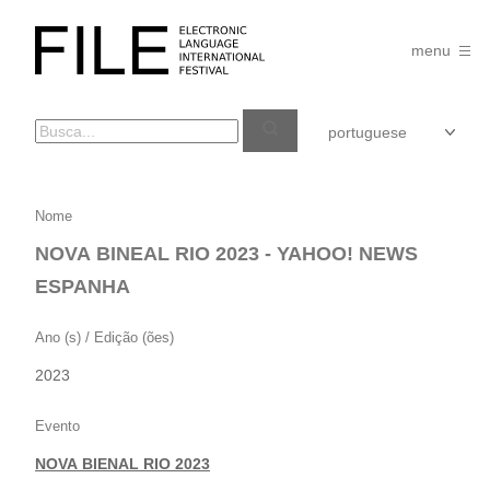
Pular
para
FILE
o
menu
FESTIVAL
conteúdo
NOVA
Nome
BINEAL
NOVA BINEAL RIO 2023 - YAHOO! NEWS
RIO
ESPANHA
2023
–
Ano (s) / Edição (ões)
YAHOO!
2023
NEWS
ESPANHA
Evento
NOVA BIENAL RIO 2023