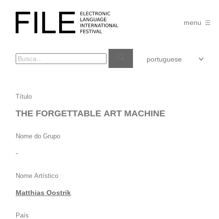
Pular
para
FILE
o
menu
FESTIVAL
conteúdo
THE
Título
FORGETTABLE
THE FORGETTABLE ART MACHINE
ART
MACHINE
Nome do Grupo
-
Nome Artístico
Matthias Oostrik
País