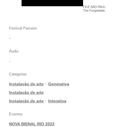
FILE SÃO PAULO 2024 - Matthia
The Forgettable Art Machine - I
Festival Parceiro
-
Áudio
-
Categorias
Instalação de arte
>
Generativa
|
Instalação de arte
|
Instalação de arte
>
Interativa
Eventos
NOVA BIENAL RIO 2023