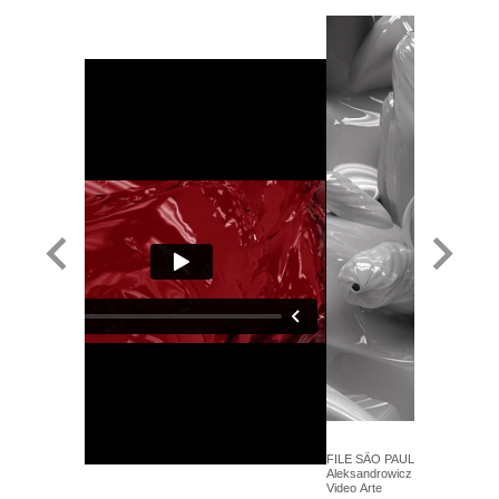
FILE SÃO PAULO 2014 - Pussy
Aleksandrowicz & Andrzej Wojtas
Video Arte