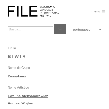
Pular
para
FILE
o
menu
FESTIVAL
conteúdo
B
Título
I
B I W I R
W
I
Nome do Grupo
R
Pussykrew
Nome Artístico
Ewelina Aleksandrowicz
|
Andrzej Wojtas