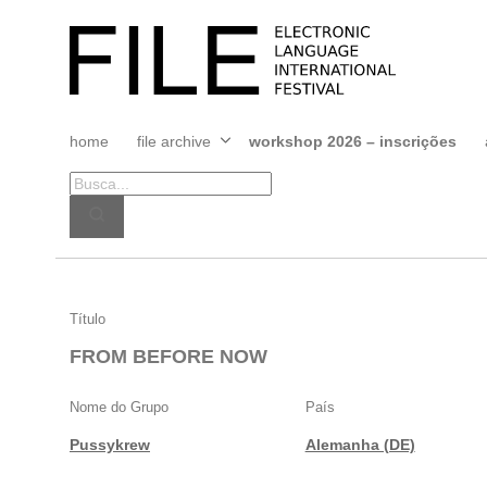
Pular
para
FILE
o
FESTIVAL
conteúdo
home
file archive
workshop 2026 – inscrições
Abrir
menu
FROM
Título
BEFORE
FROM BEFORE NOW
NOW
Nome do Grupo
País
Pussykrew
Alemanha (DE)