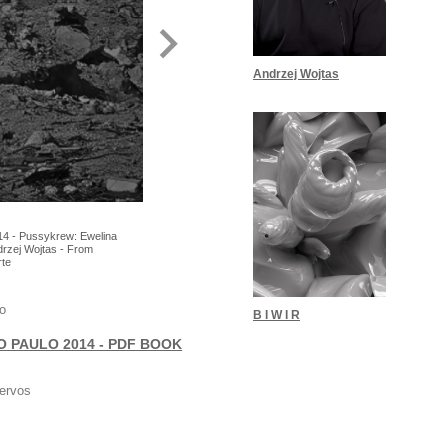
Andrzej Wojtas
4 - Pussykrew: Ewelina
rzej Wojtas - From
rte
o
B I W I R
O PAULO 2014 - PDF BOOK
ervos