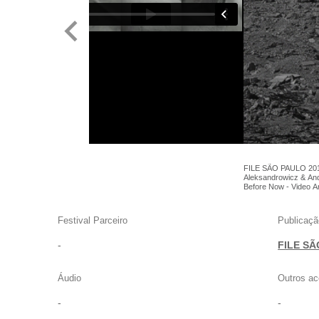
,
FILE SÃO PAULO 201
Aleksandrowicz & And
Before Now - Video A
Festival Parceiro
Publicaçã
-
FILE SÃ
Áudio
Outros ac
-
-