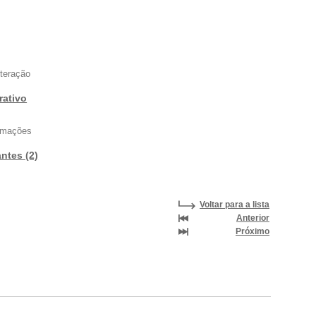
nteração
rativo
ormações
antes (2)
Voltar para a lista
Anterior
Próximo