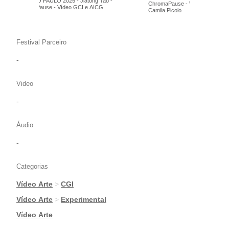
FILE SÃO PAULO 2025 - Jiatong Yao -
ChromaPause - Vídeo GCI e AIC
ChromaPause - Vídeo GCI e AICG
Camila Picolo
Festival Parceiro
-
Video
-
Áudio
-
Categorias
Vídeo Arte
>
CGI
|
Vídeo Arte
>
Experimental
|
Vídeo Arte