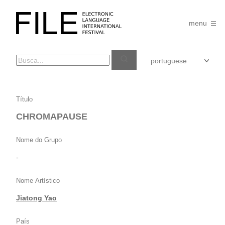
Pular
para
FILE
o
menu
FESTIVAL
conteúdo
CHROMAPAUSE
Título
CHROMAPAUSE
Nome do Grupo
-
Nome Artístico
Jiatong Yao
País