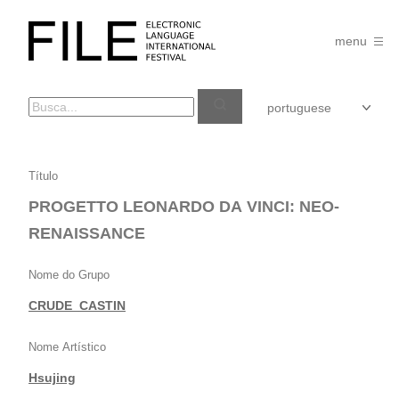
Pular
para
FILE
o
menu
FESTIVAL
conteúdo
PROGETTO
Título
LEONARDO
PROGETTO LEONARDO DA VINCI: NEO-
DA
RENAISSANCE
VINCI:
NEO-
Nome do Grupo
RENAISSANCE
CRUDE_CASTIN
Nome Artístico
Hsujing