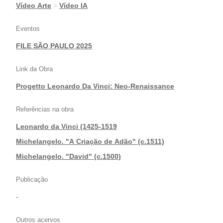
|
Vídeo Arte
>
Vídeo IA
Eventos
FILE SÃO PAULO 2025
Link da Obra
Progetto Leonardo Da Vinci: Neo-Renaissance
Referências na obra
Leonardo da Vinci (1425-1519
|
Michelangelo. "A Criação de Adão" (c.1511)
|
Michelangelo. "David" (c.1500)
Publicação
-
Outros acervos