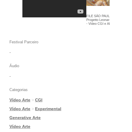
FILE SÃO PAULO 2025 - Crude_
Progetto Leonardo Da Vinci: N
- Vídeo CGI e AICG
Festival Parceiro
-
Áudio
-
Categorias
Vídeo Arte
>
CGI
|
Vídeo Arte
>
Experimental
|
Generative Arte
|
Vídeo Arte