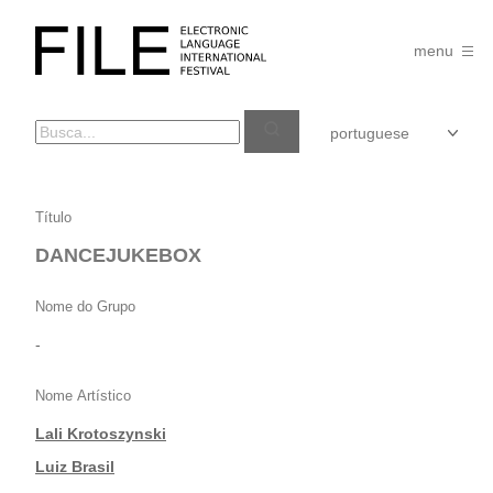
Pular
para
FILE
o
menu
FESTIVAL
conteúdo
DANCEJUKEBOX
Título
DANCEJUKEBOX
Nome do Grupo
-
Nome Artístico
Lali Krotoszynski
|
Luiz Brasil