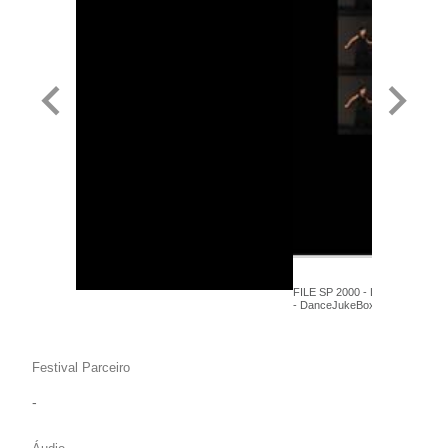
FILE SP 2000 - Luiz Brasil e Lal
- DanceJukeBox - Media Arte
Festival Parceiro
-