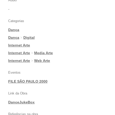
Áudio
-
Categorias
Dança
|
Dança
>
Digital
|
Internet Arte
|
Internet Arte
>
Media Arte
|
Internet Arte
>
Web Arte
Eventos
FILE SÃO PAULO 2000
Link da Obra
DanceJukeBox
Referências na obra