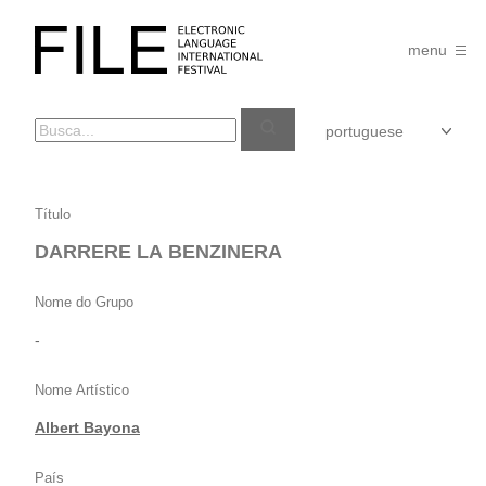
Pular
para
FILE
o
menu
FESTIVAL
conteúdo
DARRERE
Título
LA
DARRERE LA BENZINERA
BENZINERA
Nome do Grupo
-
Nome Artístico
Albert Bayona
País