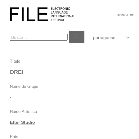
Pular
para
FILE
o
menu
FESTIVAL
conteúdo
DREI
Título
DREI
Nome do Grupo
-
Nome Artístico
Etter Studio
País