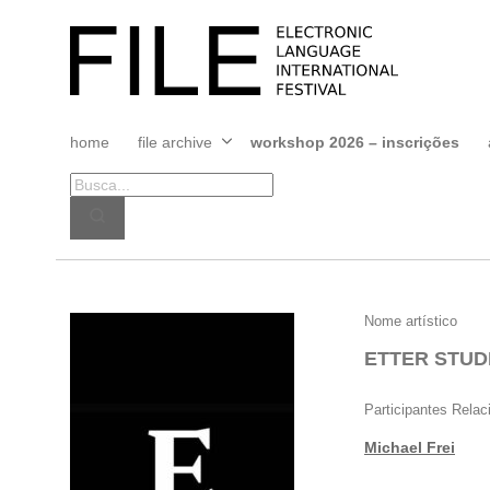
Pular
para
FILE
o
FESTIVAL
conteúdo
home
file archive
workshop 2026 – inscrições
Abrir
menu
ETTER
Nome artístico
STUDIO
ETTER STUD
Participantes Rela
Michael Frei