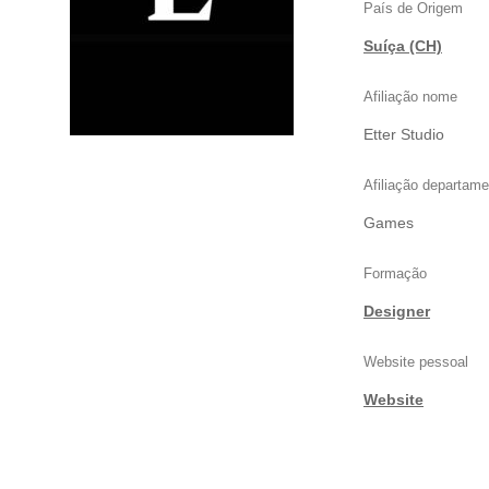
País de Origem
Suíça (CH)
Afiliação nome
Etter Studio
Afiliação departame
Games
Formação
Designer
Website pessoal
Website