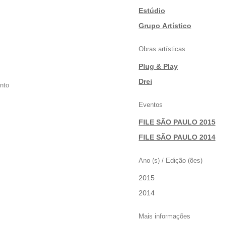
Estúdio
|
Grupo Artístico
Obras artísticas
Plug & Play
|
Drei
nto
Eventos
FILE SÃO PAULO 2015
|
FILE SÃO PAULO 2014
Ano (s) / Edição (ões)
2015
|
2014
Mais informações