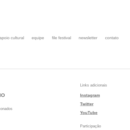
apoio cultural
equipe
file festival
newsletter
contato
Links adicionais
IO
Instagram
|
Twitter
cionados
|
YouTube
Participação