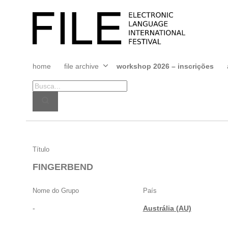
Pular
para
FILE
o
FESTIVAL
conteúdo
home
file archive
workshop 2026 – inscrições
Abrir
menu
FINGERBEND
Título
FINGERBEND
Nome do Grupo
País
-
Austrália (AU)