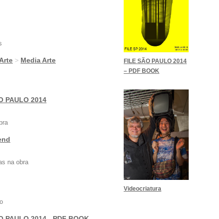
s
 Arte
>
Media Arte
FILE SÃO PAULO 2014
– PDF BOOK
O PAULO 2014
bra
end
as na obra
Videocriatura
o
O PAULO 2014 - PDF BOOK