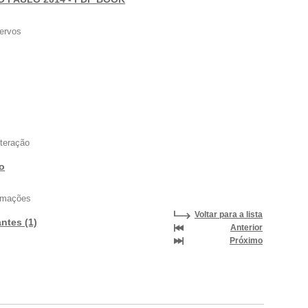
ervos
nteração
vo
ormações
Voltar para a lista
antes (1)
Anterior
Próximo