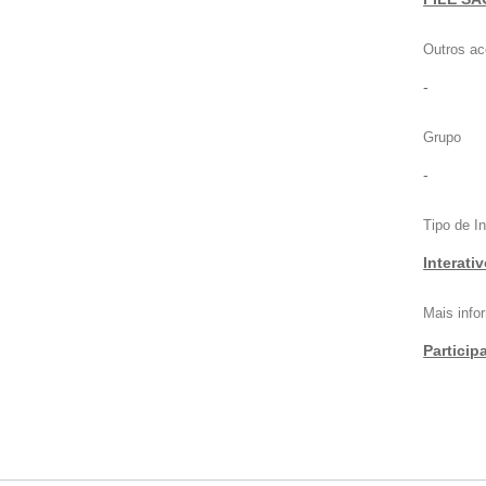
Outros ac
-
Grupo
-
Tipo de I
Interati
Mais inf
Particip