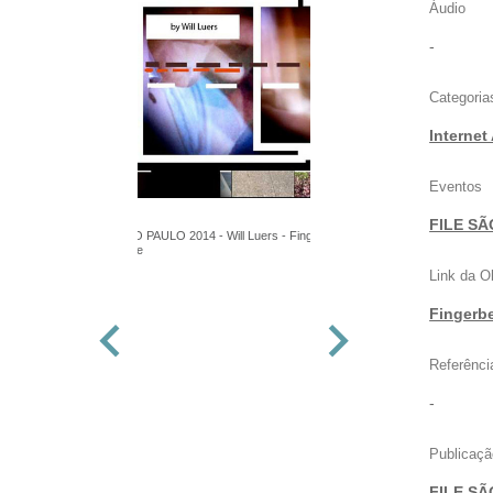
Áudio
-
Categoria
Internet
Eventos
FILE SÃ
FILE SÃO PAULO 2014 - Will Luers - Fingerbend -
Mídia Arte
Link da O
Fingerb
Referênci
-
Publicaçã
FILE SÃ