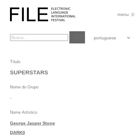
Pular
para
FILE
o
menu
FESTIVAL
conteúdo
SUPERSTARS
Título
SUPERSTARS
Nome do Grupo
-
Nome Artístico
George Jasper Stone
|
DARK0