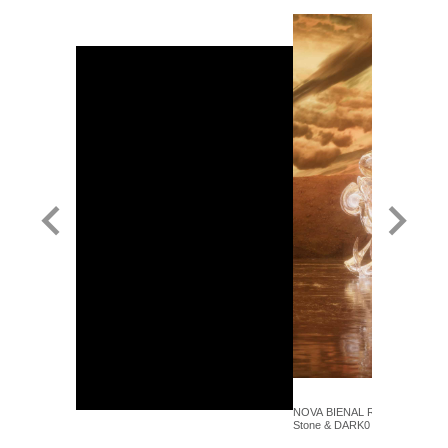
NOVA BIENAL RIO 2023 - Geor
Stone & DARK0 - SuperStars -