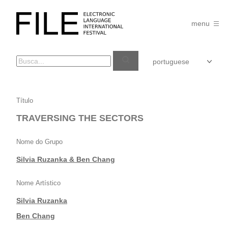
Pular
para
FILE
o
menu
FESTIVAL
conteúdo
TRAVERSING
Título
THE
TRAVERSING THE SECTORS
SECTORS
Nome do Grupo
Silvia Ruzanka & Ben Chang
Nome Artístico
Silvia Ruzanka
|
Ben Chang