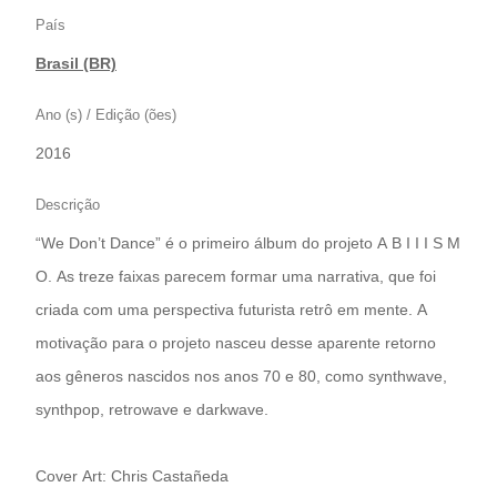
País
Brasil (BR)
Ano (s) / Edição (ões)
2016
Descrição
“We Don’t Dance” é o primeiro álbum do projeto A B I I I S M
O. As treze faixas parecem formar uma narrativa, que foi
criada com uma perspectiva futurista retrô em mente. A
motivação para o projeto nasceu desse aparente retorno
aos gêneros nascidos nos anos 70 e 80, como synthwave,
synthpop, retrowave e darkwave.
Cover Art: Chris Castañeda