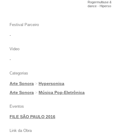
Rogermultiuse & Francisco Terr
dance - Hipersonica
Festival Parceiro
-
Video
-
Categorias
Arte Sonora
>
Hypersonica
|
Arte Sonora
>
Música Pop-Eletrônica
Eventos
FILE SÃO PAULO 2016
Link da Obra