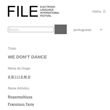
Pular
para
FILE
o
menu
FESTIVAL
conteúdo
WE
Título
DON’T
WE DON’T DANCE
DANCE
Nome do Grupo
A B I I I S M O
Nome Artístico
Rogermultiuse
|
Francisco Terra