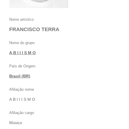
Nome artístico
FRANCISCO TERRA
Nome do grupo
A B I I I S M O
País de Origem
Brasil (BR)
Afiliação nome
A B I I I S M O
Afiliação cargo
Músico