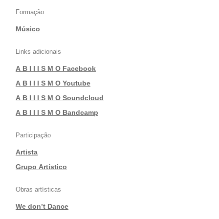
Formação
Músico
Links adicionais
A B I I I S M O Facebook
|
A B I I I S M O Youtube
|
A B I I I S M O Soundcloud
|
A B I I I S M O Bandcamp
Participação
Artista
|
Grupo Artístico
Obras artísticas
We don’t Dance