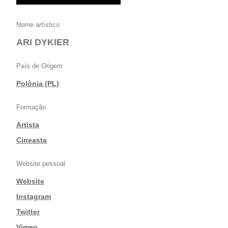
Nome artístico
ARI DYKIER
País de Origem
Polônia (PL)
Formação
Artista
|
Cineasta
Website pessoal
Website
|
Instagram
|
Twitter
|
Vimeo