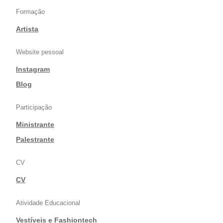
Formação
Artista
Website pessoal
Instagram
|
Blog
Participação
Ministrante
|
Palestrante
CV
CV
Atividade Educacional
Vestíveis e Fashiontech