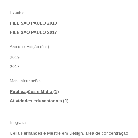
Eventos
FILE SÃO PAULO 2019
|
FILE SÃO PAULO 2017
Ano (s) / Edição (ões)
2019
|
2017
Mais informações
Publicações e Mídia (1)
|
Atividades educacionais (1)
Biografia
Célia Fernandes é Mestre em Design, área de concentração