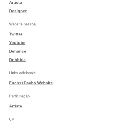
|
Artista
|
Designer
Website pessoal
Twitter
|
Youtube
|
Behance
|
Dribbble
Links adicionais
Fuchs+Dachs Website
Participação
Artista
CV