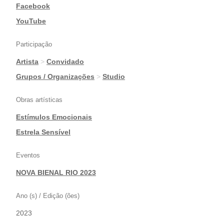
|
Facebook
|
YouTube
Participação
Artista
>
Convidado
|
Grupos / Organizações
>
Studio
Obras artísticas
Estímulos Emocionais
|
Estrela Sensível
Eventos
NOVA BIENAL RIO 2023
Ano (s) / Edição (ões)
2023