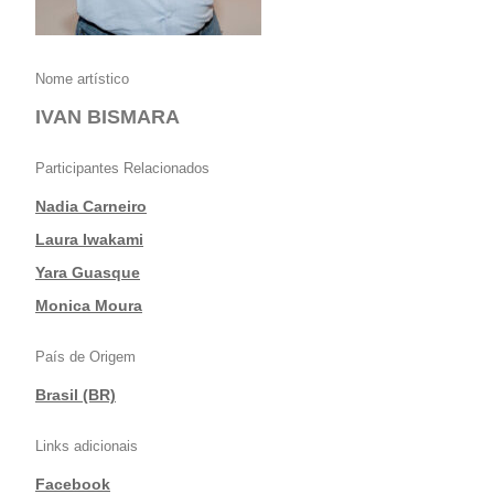
Nome artístico
IVAN BISMARA
Participantes Relacionados
Nadia Carneiro
|
Laura Iwakami
|
Yara Guasque
|
Monica Moura
País de Origem
Brasil (BR)
Links adicionais
Facebook