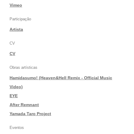
|
Vimeo
Participação
Artista
CV
CV
Obras artísticas
Hamidasumo! (Heaven&Hell Remix - Official Music
Video)
|
EYE
|
After Remnant
|
Yamada Taro Project
Eventos