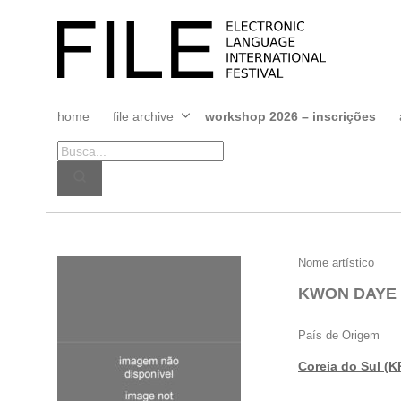
Pular
para
FILE
o
FESTIVAL
conteúdo
home
file archive
workshop 2026 – inscrições
Abrir
menu
KWON
Nome artístico
DAYE
KWON DAYE
País de Origem
Coreia do Sul (K