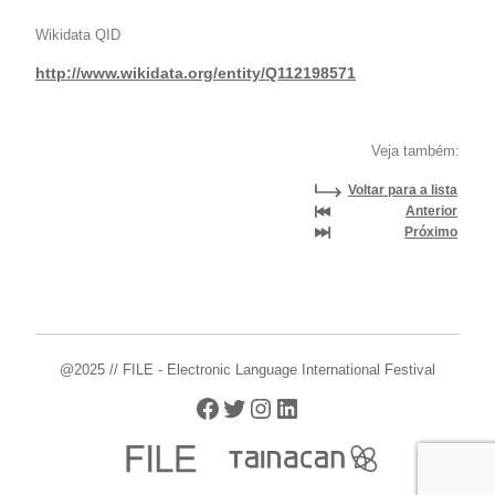
Wikidata QID
http://www.wikidata.org/entity/Q112198571
Veja também:
Voltar para a lista
Anterior
Próximo
@2025 // FILE - Electronic Language International Festival
Facebook
Twitter
Instagram
LinkedIn