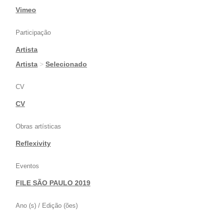
|
Vimeo
Participação
Artista
|
Artista
>
Selecionado
CV
CV
Obras artísticas
Reflexivity
Eventos
FILE SÃO PAULO 2019
Ano (s) / Edição (ões)