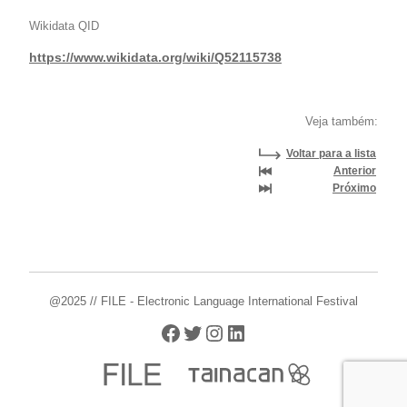
Wikidata QID
https://www.wikidata.org/wiki/Q52115738
Veja também:
Voltar para a lista
Anterior
Próximo
@2025 // FILE - Electronic Language International Festival
Facebook
Twitter
Instagram
LinkedIn