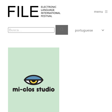
Pular
para
FILE
o
menu
FESTIVAL
conteúdo
MI
CLOS
STUDIO