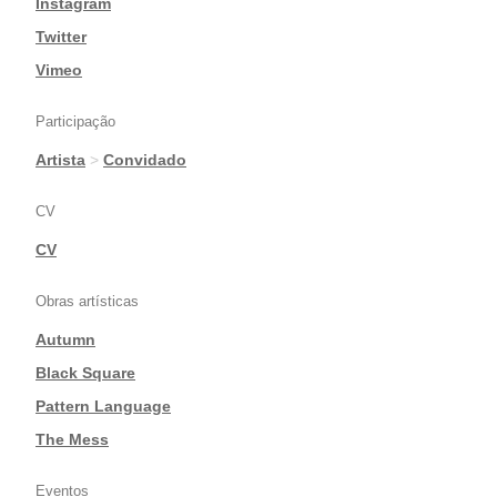
Instagram
|
Twitter
|
Vimeo
Participação
Artista
>
Convidado
CV
CV
Obras artísticas
Autumn
|
Black Square
|
Pattern Language
|
The Mess
Eventos