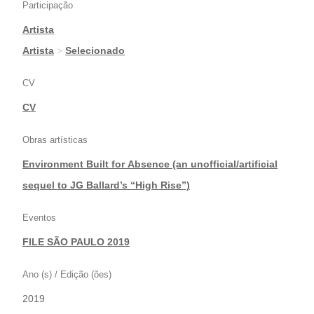
Participação
Artista
|
Artista
>
Selecionado
CV
CV
Obras artísticas
Environment Built for Absence (an unofficial/artificial
sequel to JG Ballard’s “High Rise”)
Eventos
FILE SÃO PAULO 2019
Ano (s) / Edição (ões)
2019