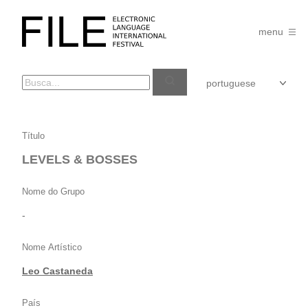
Pular
para
FILE
o
menu
FESTIVAL
conteúdo
LEVELS
Título
&
LEVELS & BOSSES
BOSSES
Nome do Grupo
-
Nome Artístico
Leo Castaneda
País