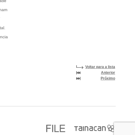
dade
rnam
”
al.
ncia
Voltar para a lista
Anterior
Próximo