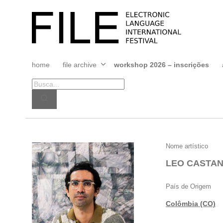
Pular
para
FILE
o
FESTIVAL
conteúdo
home
file archive
workshop 2026 – inscrições
Abrir
menu
LEO
Nome artístico
CASTANEDA
LEO CASTA
País de Origem
Colômbia (CO)