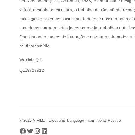
Leo Castañeda (Cali, Colombia, 1988) é um artista e designe
virtual, desenho e escultura, o trabalho de Castañeda rei
mitologias e sistemas sociais por todo este nosso mundo gl
usando as estruturas dos jogos para criar trabalhos artístico
Questionando modos de interação e estruturas de poder, o 
sci-fi transmídia.
Wikidata QID
Q119727912
@2025 // FILE - Electronic Language International Festival
Facebook
Twitter
Instagram
LinkedIn