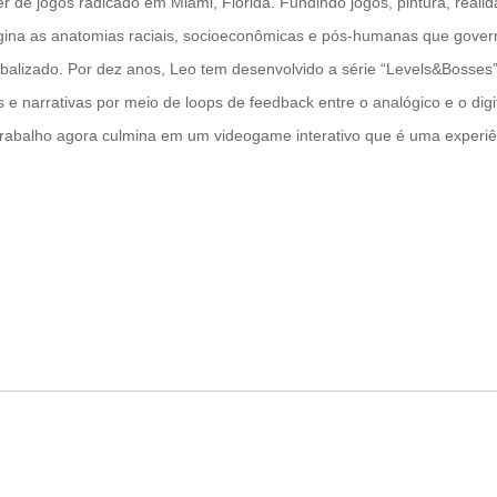
r de jogos radicado em Miami, Flórida. Fundindo jogos, pintura, reali
magina as anatomias raciais, socioeconômicas e pós-humanas que gove
obalizado. Por dez anos, Leo tem desenvolvido a série “Levels&Bosses
s e narrativas por meio de loops de feedback entre o analógico e o digit
trabalho agora culmina em um videogame interativo que é uma experiê